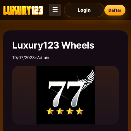
☰
Login
Daftar
Luxury123 Wheels
10/07/2023
•
Admin