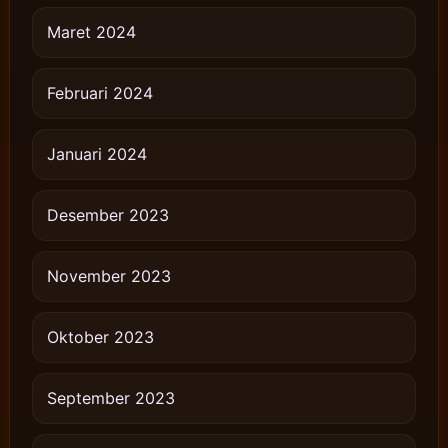
Maret 2024
Februari 2024
Januari 2024
Desember 2023
November 2023
Oktober 2023
September 2023