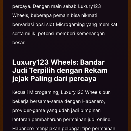
percaya. Dengan main sebab Luxury123
Wheels, beberapa pemain bisa nikmati
bervariasi opsi slot Microgaming yang memikat
serta miliki potensi memberi kemenangan
besar.
Luxury123 Wheels: Bandar
Judi Terpilih dengan Rekam
jejak Paling dari percaya
Kecuali Microgaming, Luxury123 Wheels pun
bekerja bersama-sama dengan Habanero,
provider-game yang udah jadi pimpinan
lantaran pembaharuan permainan judi online.
Habanero menjajakan pelbagai tipe permainan