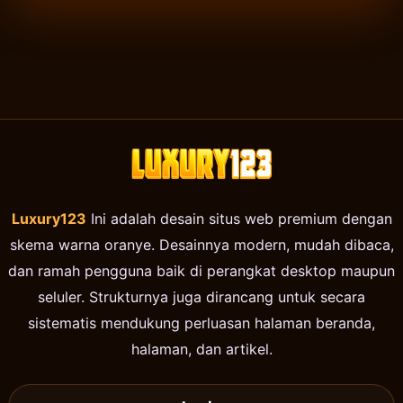
Luxury123
Ini adalah desain situs web premium dengan
skema warna oranye. Desainnya modern, mudah dibaca,
dan ramah pengguna baik di perangkat desktop maupun
seluler. Strukturnya juga dirancang untuk secara
sistematis mendukung perluasan halaman beranda,
halaman, dan artikel.