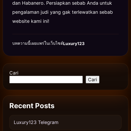
dan Habanero. Persiapkan sebab Anda untuk
pengalaman judi yang gak terlewatkan sebab
website kami ini!
บทความนี้เผยแพร่ในเว็บไซต์
Luxury123
Cari
Cari
Recent Posts
Luxury123 Telegram