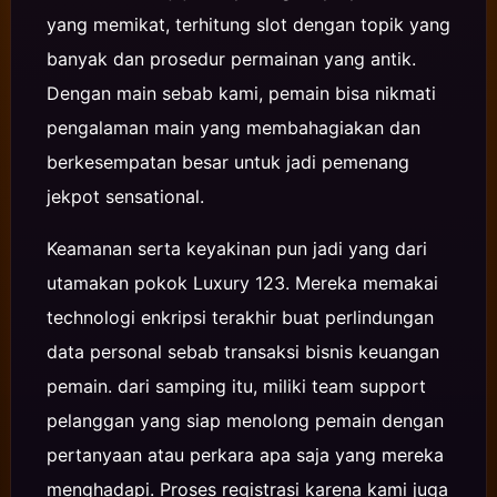
yang memikat, terhitung slot dengan topik yang
banyak dan prosedur permainan yang antik.
Dengan main sebab kami, pemain bisa nikmati
pengalaman main yang membahagiakan dan
berkesempatan besar untuk jadi pemenang
jekpot sensational.
Keamanan serta keyakinan pun jadi yang dari
utamakan pokok Luxury 123. Mereka memakai
technologi enkripsi terakhir buat perlindungan
data personal sebab transaksi bisnis keuangan
pemain. dari samping itu, miliki team support
pelanggan yang siap menolong pemain dengan
pertanyaan atau perkara apa saja yang mereka
menghadapi. Proses registrasi karena kami juga