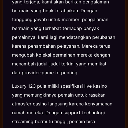
yang terjaga, kami akan berikan pengalaman
bermain yang tidak terabaikan. Dengan
tanggung jawab untuk memberi pengalaman
bermain yang terhebat terhadap banyak
pemainnya, kami lagi mendatangkan perubahan
karena penambahan pelayanan. Mereka terus
mengubah koleksi permainan mereka dengan
menambah judul-judul terkini yang memikat
dari provider-game terpenting.
Luxury 123 pula miliki spesifikasi live kasino
yang memungkinnya pemain untuk rasakan
atmosfer casino langsung karena kenyamanan
rumah mereka. Dengan support technologi
streaming bermutu tinggi, pemain bisa