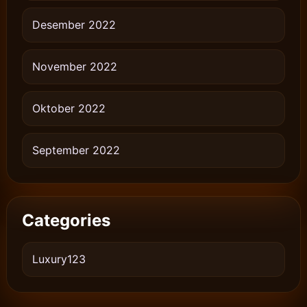
Desember 2022
November 2022
Oktober 2022
September 2022
Categories
Luxury123