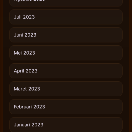
Juli 2023
Juni 2023
Mei 2023
April 2023
Maret 2023
Februari 2023
Januari 2023