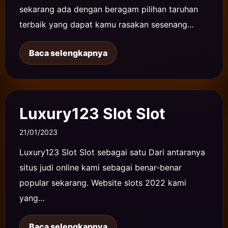
sekarang ada dengan beragam pilihan taruhan
terbaik yang dapat kamu rasakan sesenang…
Baca selengkapnya
Luxury123 Slot Slot
21/01/2023
Luxury123 Slot Slot sebagai satu Dari antaranya
situs judi online kami sebagai benar-benar
popular sekarang. Website slots 2022 kami
yang…
Baca selengkapnya