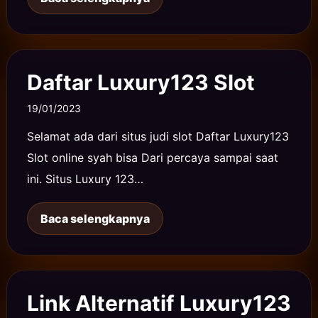
Daftar Luxury123 Slot
19/01/2023
Selamat ada dari situs judi slot Daftar Luxury123
Slot online syah bisa Dari percaya sampai saat
ini. Situs Luxury 123…
Baca selengkapnya
Link Alternatif Luxury123