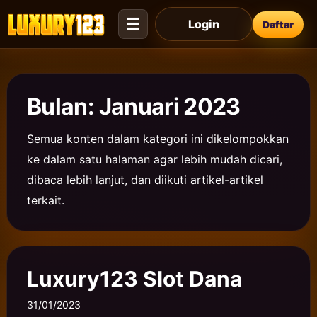
☰
Login
Daftar
Bulan:
Januari 2023
Semua konten dalam kategori ini dikelompokkan
ke dalam satu halaman agar lebih mudah dicari,
dibaca lebih lanjut, dan diikuti artikel-artikel
terkait.
Luxury123 Slot Dana
31/01/2023