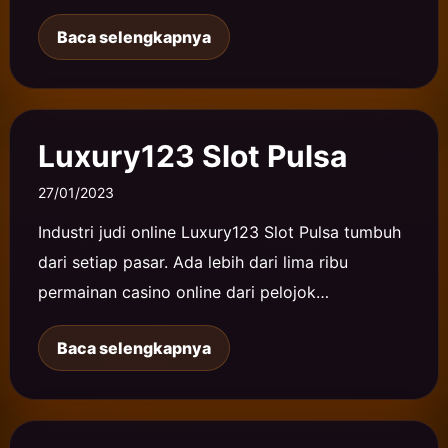
Baca selengkapnya
Luxury123 Slot Pulsa
27/01/2023
Industri judi online Luxury123 Slot Pulsa tumbuh
dari setiap pasar. Ada lebih dari lima ribu
permainan casino online dari pelojok…
Baca selengkapnya