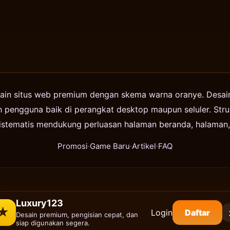
sain situs web premium dengan skema warna oranye. Desa
 pengguna baik di perangkat desktop maupun seluler. Stru
istematis mendukung perluasan halaman beranda, halaman, 
Promosi
·
Game Baru
·
Artikel
·
FAQ
Luxury123
★
Login
Daftar
Desain premium, pengisian cepat, dan
siap digunakan segera.