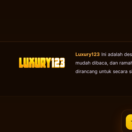
Luxury123
Ini adalah de
mudah dibaca, dan ramah
dirancang untuk secara s