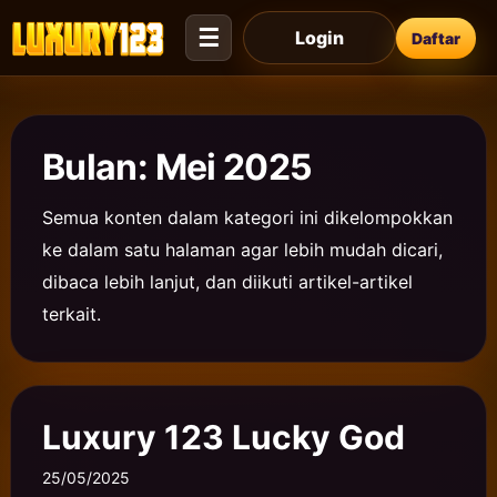
☰
Login
Daftar
Bulan:
Mei 2025
Semua konten dalam kategori ini dikelompokkan
ke dalam satu halaman agar lebih mudah dicari,
dibaca lebih lanjut, dan diikuti artikel-artikel
terkait.
Luxury 123 Lucky God
25/05/2025