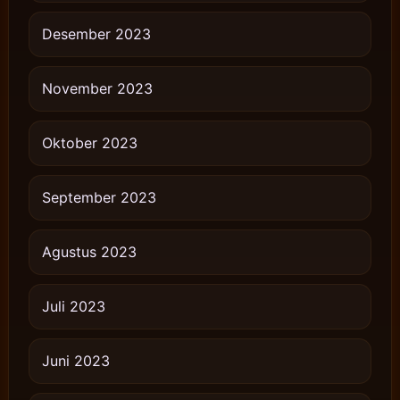
Desember 2023
November 2023
Oktober 2023
September 2023
Agustus 2023
Juli 2023
Juni 2023