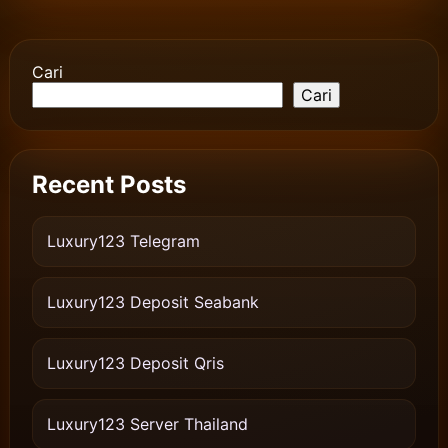
Cari
Cari
Recent Posts
Luxury123 Telegram
Luxury123 Deposit Seabank
Luxury123 Deposit Qris
Luxury123 Server Thailand