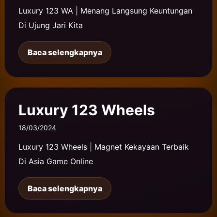
Luxury 123 WA | Menang Langsung Keuntungan
Di Ujung Jari Kita
Baca selengkapnya
Luxury 123 Wheels
18/03/2024
Luxury 123 Wheels | Magnet Kekayaan Terbaik
Di Asia Game Online
Baca selengkapnya