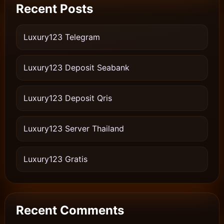
Recent Posts
Luxury123 Telegram
Luxury123 Deposit Seabank
Luxury123 Deposit Qris
Luxury123 Server Thailand
Luxury123 Gratis
Recent Comments