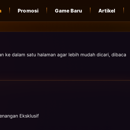
a
Promosi
Game Baru
Artikel
n ke dalam satu halaman agar lebih mudah dicari, dibaca
enangan Eksklusif