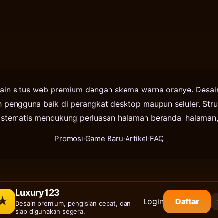
sain situs web premium dengan skema warna oranye. Desa
 pengguna baik di perangkat desktop maupun seluler. Stru
istematis mendukung perluasan halaman beranda, halaman, 
Promosi
·
Game Baru
·
Artikel
·
FAQ
Luxury123
★
Login
Daftar
Desain premium, pengisian cepat, dan
siap digunakan segera.