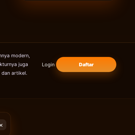
innya modern,
kturnya juga
Login
Daftar
dan artikel.
×