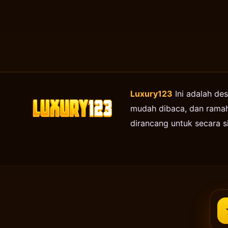
Luxury123
Ini adalah de
mudah dibaca, dan ramah
dirancang untuk secara s