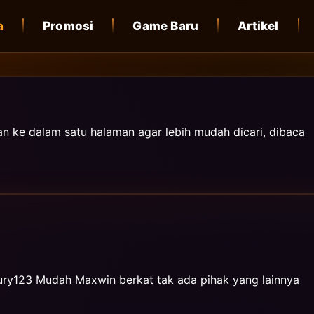
a
Promosi
Game Baru
Artikel
n ke dalam satu halaman agar lebih mudah dicari, dibaca
ry123 Mudah Maxwin berkat tak ada pihak yang lainnya