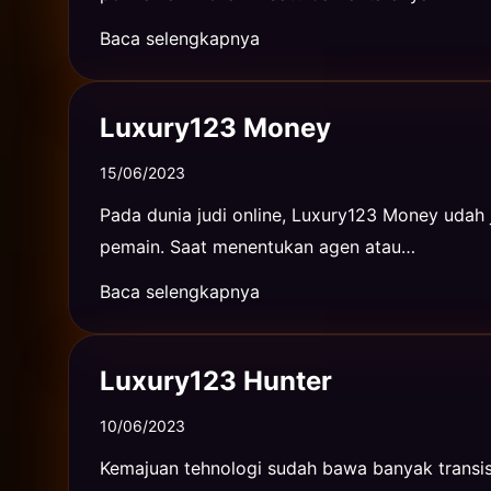
Baca selengkapnya
Luxury123 Money
15/06/2023
Pada dunia judi online, Luxury123 Money udah
pemain. Saat menentukan agen atau…
Baca selengkapnya
Luxury123 Hunter
10/06/2023
Kemajuan tehnologi sudah bawa banyak transisi 