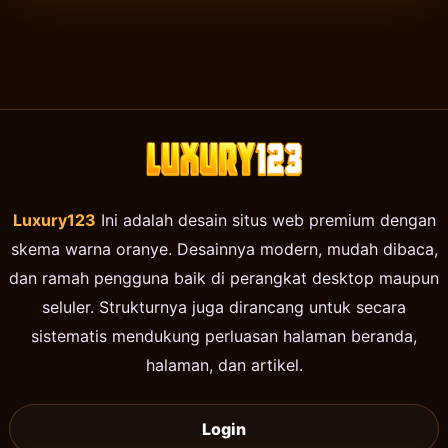
Luxury123
Ini adalah desain situs web premium dengan
skema warna oranye. Desainnya modern, mudah dibaca,
dan ramah pengguna baik di perangkat desktop maupun
seluler. Strukturnya juga dirancang untuk secara
sistematis mendukung perluasan halaman beranda,
halaman, dan artikel.
Login