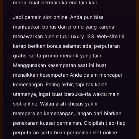
modal buat bermain karena lain kali.
Jadi pemain slot online, Anda pun bisa
manfaatkan bonus dan promo yang karena
menawarkan oleh situs Luxury 123. Web-site ini
kerap berikan bonus selamat ada, perputaran
gratis, serta promo menarik yang lain.
Menggunakan kesempatan saat ini buat
menaikkan kesempatan Anda dalam mencapai
kemenangan. Paling akhir, tapi tak kalah
utamanya, ingat buat bersuka-ria waktu main
slot online. Walau arah khusus yakni
memperoleh kemenangan, jangan dari biarkan
penekanan kuasai permainan. Cicipilah tiap-tiap
perputaran serta bikin permainan slot online