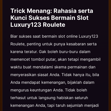
Trick Menang: Rahasia serta
Kunci Sukses Bermain Slot
Luxury123 Roulete
Biar sukses saat bermain slot online Luxury123
Roulete, penting untuk punya kesabaran serta
karena teratur. Gak boleh buru-buru dalam
memencet tombol putar, akan tetapi mengambil
waktu buat mendalami skema permainan dan
menyerasikan siasat Anda. Tidak hanya itu, bila
Anda mendapat kemenangan, bijaklah dalam
mengurus keuntungan Anda. Tidak boleh
terhasut untuk langsung habiskan seluruh
kemenangan Anda, tapi taruh sejumlah menjadi