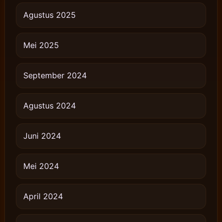
Agustus 2025
Mei 2025
September 2024
Agustus 2024
Juni 2024
Mei 2024
April 2024