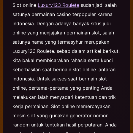
Slot online
Luxury123 Roulete
sudah jadi salah
satunya permainan casino terpopuler karena
Indonesia. Dengan adanya banyak situs judi
online yang menjajakan permainan slot, salah
satunya nama yang termasyhur merupakan
Luxury123 Roulete. sebab dalam artikel berikut,
kita bakal membicarakan rahasia serta kunci
keberhasilan saat bermain slot online lantaran
Indonesia. Untuk sukses saat bermain slot
online, pertama-pertama yang penting Anda
melakukan ialah menyadari ketentuan dan trik
kerja permainan. Slot online memercayakan
mesin slot yang gunakan generator nomor
random untuk tentukan hasil perputaran. Anda