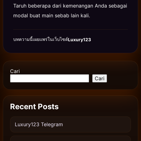
Taruh beberapa dari kemenangan Anda sebagai
modal buat main sebab lain kali.
บทความนี้เผยแพร่ในเว็บไซต์
Luxury123
Cari
Cari
Recent Posts
Luxury123 Telegram