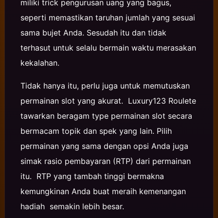
miliki trick pengurusan uang yang bagus,
seperti memastikan taruhan jumlah yang sesuai
sama bujet Anda. Sesudah itu dan tidak
terhasut untuk selalu bermain waktu merasakan
kekalahan.
Tidak hanya itu, perlu juga untuk memutuskan
permainan slot yang akurat. Luxury123 Roulete
tawarkan beragam type permainan slot secara
bermacam topik dan spek yang lain. Pilih
permainan yang sama dengan opsi Anda juga
simak rasio pembayaran (RTP) dari permainan
itu. RTP yang tambah tinggi bermakna
kemungkinan Anda buat meraih kemenangan
hadiah semakin lebih besar.