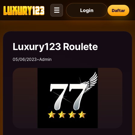
☰
Login
Daftar
Luxury123 Roulete
05/06/2023
•
Admin