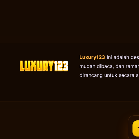
Luxury123
Ini adalah de
mudah dibaca, dan ramah
dirancang untuk secara s