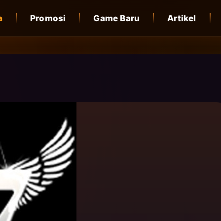
a
Promosi
Game Baru
Artikel