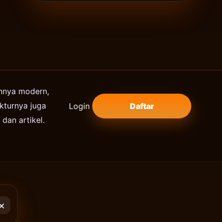
innya modern,
kturnya juga
Login
Daftar
dan artikel.
×