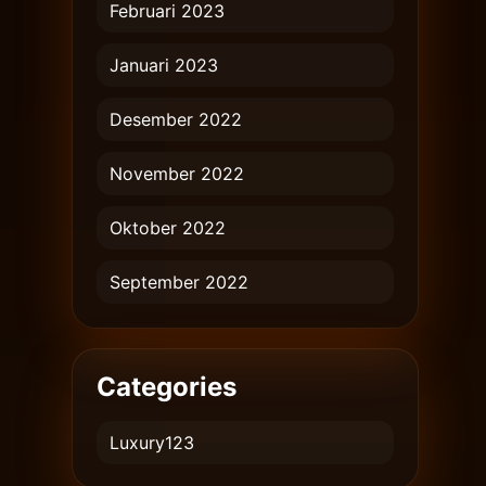
Februari 2023
Januari 2023
Desember 2022
November 2022
Oktober 2022
September 2022
Categories
Luxury123