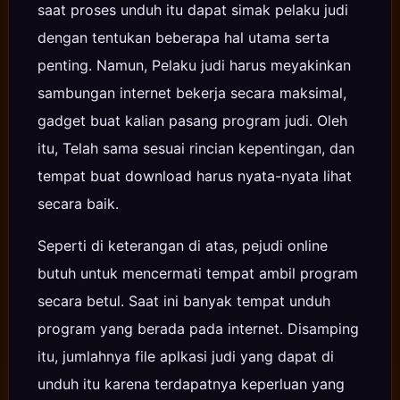
saat proses unduh itu dapat simak pelaku judi
dengan tentukan beberapa hal utama serta
penting. Namun, Pelaku judi harus meyakinkan
sambungan internet bekerja secara maksimal,
gadget buat kalian pasang program judi. Oleh
itu, Telah sama sesuai rincian kepentingan, dan
tempat buat download harus nyata-nyata lihat
secara baik.
Seperti di keterangan di atas, pejudi online
butuh untuk mencermati tempat ambil program
secara betul. Saat ini banyak tempat unduh
program yang berada pada internet. Disamping
itu, jumlahnya file aplkasi judi yang dapat di
unduh itu karena terdapatnya keperluan yang