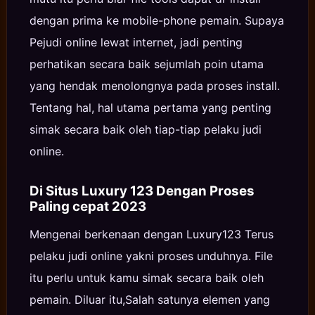
dengan prima ke mobile-phone pemain. Supaya
Pejudi online lewat internet, jadi penting
perhatikan secara baik sejumlah poin utama
yang hendak menolongnya pada proses install.
Tentang hal, hal utama pertama yang penting
simak secara baik oleh tiap-tiap pelaku judi
online.
Di Situs Luxury 123 Dengan Proses
Paling cepat 2023
Mengenai berkenaan dengan Luxury123 Terus
pelaku judi online yakni proses unduhnya. File
itu perlu untuk kamu simak secara baik oleh
pemain. Diluar itu,Salah satunya elemen yang