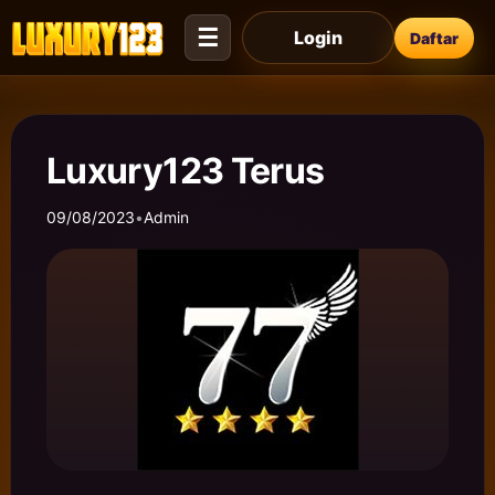
☰
Login
Daftar
Luxury123 Terus
09/08/2023
•
Admin