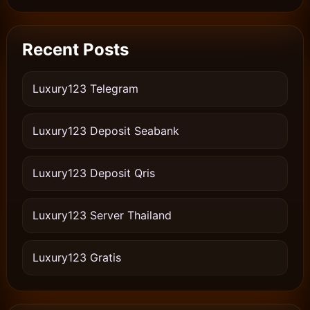
Recent Posts
Luxury123 Telegram
Luxury123 Deposit Seabank
Luxury123 Deposit Qris
Luxury123 Server Thailand
Luxury123 Gratis