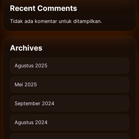
Recent Comments
Tidak ada komentar untuk ditampilkan.
Archives
Agustus 2025
Mei 2025
September 2024
Agustus 2024