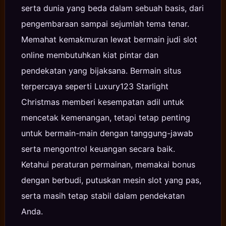
serta dunia yang beda dalam sebuah basis, dari
pengembaraan sampai sejumlah tema tenar.
Memahat kemakmuran lewat bermain judi slot
online membutuhkan kiat pintar dan
pendekatan yang bijaksana. Bermain situs
terpercaya seperti Luxury123 Starlight
Christmas memberi kesempatan adil untuk
mencetak kemenangan, tetapi tetap penting
untuk bermain-main dengan tanggung-jawab
serta mengontrol keuangan secara baik.
Ketahui peraturan permainan, memakai bonus
dengan berbudi, putuskan mesin slot yang pas,
serta masih tetap stabil dalam pendekatan
Anda.