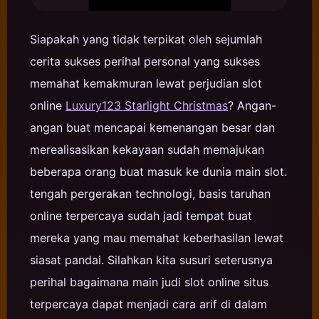
Siapakah yang tidak terpikat oleh sejumlah
cerita sukses perihal personal yang sukses
memahat kemakmuran lewat perjudian slot
online
Luxury123 Starlight Christmas
? Angan-
angan buat mencapai kemenangan besar dan
merealisasikan kekayaan sudah memajukan
beberapa orang buat masuk ke dunia main slot.
tengah pergerakan technologi, basis taruhan
online terpercaya sudah jadi tempat buat
mereka yang mau memahat keberhasilan lewat
siasat pandai. Silahkan kita susuri seterusnya
perihal bagaimana main judi slot online situs
terpercaya dapat menjadi cara arif di dalam