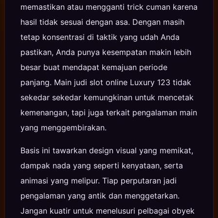
memastikan atau mengganti trick cuman karena
hasil tidak sesuai dengan asa. Dengan masih
tetap konsentrasi di taktik yang udah Anda
pastikan, Anda punya kesempatan makin lebih
besar buat mendapat kemajuan periode
panjang. Main judi slot online Luxury 123 tidak
sekedar sekedar kemungkinan untuk mencetak
kemenangan, tapi juga terkait pengalaman main
yang menggembirakan.
Basis ini tawarkan design visual yang memikat,
dampak nada yang seperti kenyataan, serta
animasi yang melipur. Tiap perputaran jadi
pengalaman yang antik dan menggetarkan.
Jangan kuatir untuk menelusuri pelbagai obyek