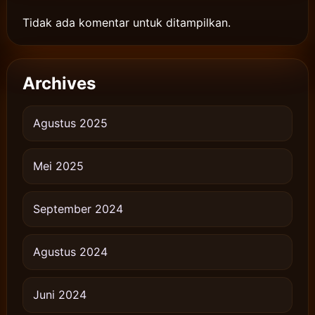
Tidak ada komentar untuk ditampilkan.
Archives
Agustus 2025
Mei 2025
September 2024
Agustus 2024
Juni 2024