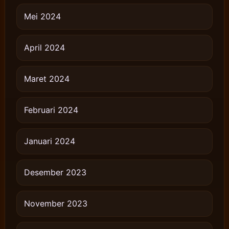
Mei 2024
April 2024
Maret 2024
Februari 2024
Januari 2024
Desember 2023
November 2023