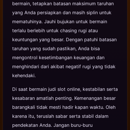
bermain, tetapkan batasan maksimum taruhan
yang Anda persiapkan dan masih siplin untuk
mematuhinya. Jauhi bujukan untuk bermain
terlalu berlebih untuk chasing rugi atau
keuntungan yang besar. Dengan patuhi batasan
taruhan yang sudah pastikan, Anda bisa
mengontrol kesetimbangan keuangan dan
menghindari dari akibat negatif rugi yang tidak
kehendaki.
Di saat bermain judi slot online, kestabilan serta
kesabaran amatlah penting. Kemenangan besar
barangkali tidak mesti hadir kapan waktu. Oleh
karena itu, teruslah sabar serta stabil dalam
pendekatan Anda. Jangan buru-buru