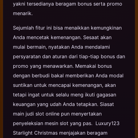
yakni tersedianya beragam bonus serta promo
menarik.
Sejumlah fitur ini bisa menaikkan kemungkinan
Anda mencetak kemenangan. Sesaat akan
mulai bermain, nyatakan Anda mendalami
persyaratan dan aturan dari tiap-tiap bonus dan
promo yang menawarkan. Memakai bonus
dengan berbudi bakal memberikan Anda modal
suntikan untuk mencapai kemenangan, akan
tetapi ingat untuk selalu meng ikuti gagasan
keuangan yang udah Anda tetapkan. Siasat
main judi slot online pun menyertakan
penyeleksian mesin slot yang pas. Luxury123
Starlight Christmas menjajakan beragam