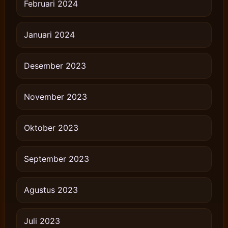
Februari 2024
Januari 2024
Desember 2023
November 2023
Oktober 2023
September 2023
Agustus 2023
Juli 2023