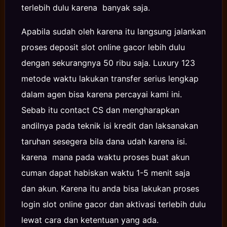
terlebih dulu karena banyak saja.
Apabila sudah oleh karena itu langsung jalankan
proses deposit slot online gacor lebih dulu
dengan sekurangnya 50 ribu saja. Luxury 123
metode waktu lakukan transfer serius lengkap
dalam agen bisa karena percayai kami ini.
Sebab itu contact CS dan mengharapkan
andilnya pada teknik isi kredit dan laksanakan
taruhan sesegera bila dana udah karena isi.
karena mana pada waktu proses buat akun
cuman dapat habiskan waktu 1-5 menit saja
dan akun. Karena itu anda bisa lakukan proses
login slot online gacor dan aktivasi terlebih dulu
lewat cara dan ketentuan yang ada.