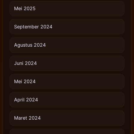
Mei 2025
September 2024
Agustus 2024
Juni 2024
Mei 2024
April 2024
Maret 2024