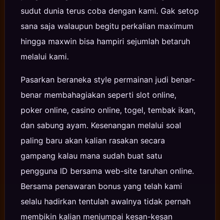
sudut dunia terus coba dengan kami. Gak setop
sana saja walaupun begitu perkalian maximum
hingga maxwin bisa hampiri sejumlah betaruh
melalui kami.
Pasarkan beraneka style permainan judi benar-
benar membahagiakan seperti slot online,
poker online, casino online, togel, tembak ikan,
dan sabung ayam. Kesenangan melalui soal
paling baru akan kalian rasakan secara
gampang kalau mana sudah buat satu
pengguna ID bersama web-site taruhan online.
Bersama penawaran bonus yang telah kami
selalu hadirkan tentulah awalnya tidak pernah
membikin kalian menjumpai kesan-kesan