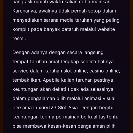
uang asli rupiah waktu kalian coba mainkan.
Karenanya, awalnya tidak pernah setop dalam
menyediakan sarana media taruhan yang paling
komplit pada banyak betaruh melalui website
resmi.
Dengan adanya dengan secara langsung
tempat taruhan amat lengkap seperti hal nya
service dalam taruhan slot online, casino online,
tembak ikan. Apabila kalian taruhan pastinya
keuntungan akan dekati tidak ada selesainya
dalam pengalaman pilih melalui animasi visual
bersama Luxury123 Slot Asia. Dengan begitu,
keuntungan terima permainan berkualitas tentu
bisa membawa kesan-kesan pengalaman pilih