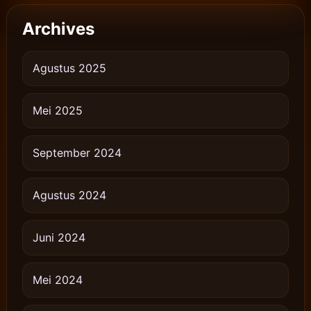
Archives
Agustus 2025
Mei 2025
September 2024
Agustus 2024
Juni 2024
Mei 2024