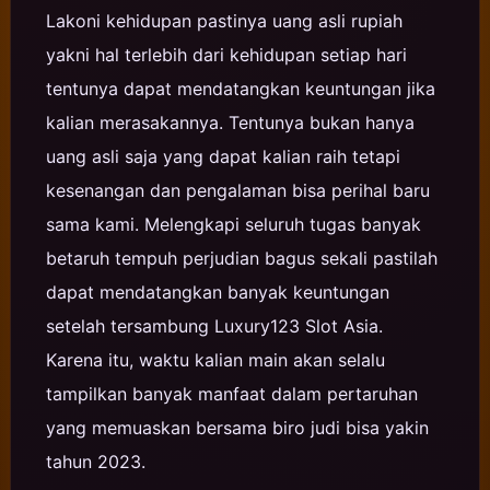
Lakoni kehidupan pastinya uang asli rupiah
yakni hal terlebih dari kehidupan setiap hari
tentunya dapat mendatangkan keuntungan jika
kalian merasakannya. Tentunya bukan hanya
uang asli saja yang dapat kalian raih tetapi
kesenangan dan pengalaman bisa perihal baru
sama kami. Melengkapi seluruh tugas banyak
betaruh tempuh perjudian bagus sekali pastilah
dapat mendatangkan banyak keuntungan
setelah tersambung Luxury123 Slot Asia.
Karena itu, waktu kalian main akan selalu
tampilkan banyak manfaat dalam pertaruhan
yang memuaskan bersama biro judi bisa yakin
tahun 2023.