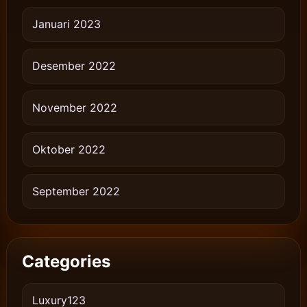
Januari 2023
Desember 2022
November 2022
Oktober 2022
September 2022
Categories
Luxury123