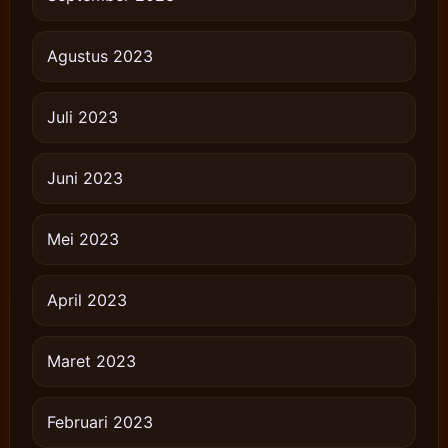
Agustus 2023
Juli 2023
Juni 2023
Mei 2023
April 2023
Maret 2023
Februari 2023