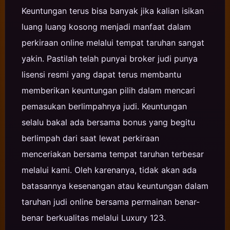
Keuntungan terus bisa banyak jika kalian isikan
luang luang kosong menjadi manfaat dalam
perkiraan online melalui tempat taruhan sangat
yakin. Pastilah telah punyai broker judi punya
lisensi resmi yang dapat terus membantu
memberikan keuntungan pilih dalam mencari
pemasukan berlimpahnya judi. Keuntungan
selalu bakal ada bersama bonus yang begitu
berlimpah dari saat lewat perkiraan
menceriakan bersama tempat taruhan terbesar
melalui kami. Oleh karenanya, tidak akan ada
batasannya kesenangan atau keuntungan dalam
taruhan judi online bersama permainan benar-
benar berkualitas melalui Luxury 123.