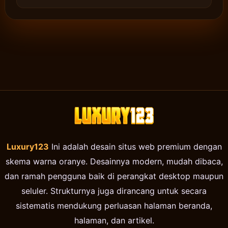
Luxury123
Ini adalah desain situs web premium dengan
skema warna oranye. Desainnya modern, mudah dibaca,
dan ramah pengguna baik di perangkat desktop maupun
seluler. Strukturnya juga dirancang untuk secara
sistematis mendukung perluasan halaman beranda,
halaman, dan artikel.