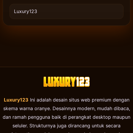
Luxury123
Luxury123
Ini adalah desain situs web premium dengan
skema warna oranye. Desainnya modern, mudah dibaca,
dan ramah pengguna baik di perangkat desktop maupun
seluler. Strukturnya juga dirancang untuk secara