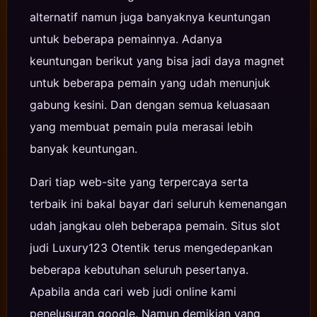
alternatif namun juga banyaknya keuntungan
untuk beberapa pemainnya. Adanya
keuntungan berikut yang bisa jadi daya magnet
untuk beberapa pemain yang udah menunjuk
gabung kesini. Dan dengan semua keluasaan
yang membuat pemain pula merasai lebih
banyak keuntungan.
Dari tiap web-site yang terpercaya serta
terbaik ini bakal bayar dari seluruh kemenangan
udah jangkau oleh beberapa pemain. Situs slot
judi Luxury123 Otentik terus mengedepankan
beberapa kebutuhan seluruh pesertanya.
Apabila anda cari web judi online kami
penelusuran google. Namun demikian yang