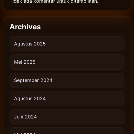
Tidak ada komentar untuk ditampilkan.
Archives
Agustus 2025
Mei 2025
September 2024
Agustus 2024
Juni 2024