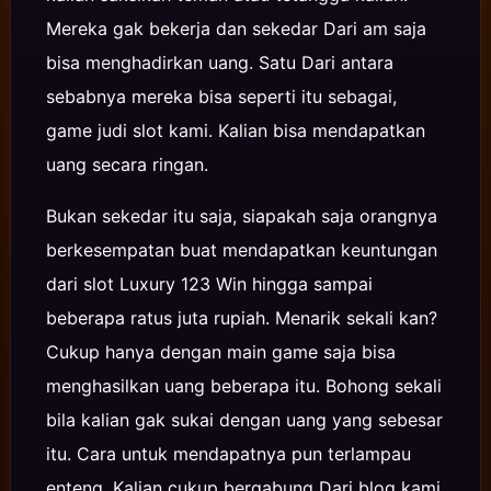
Mereka gak bekerja dan sekedar Dari am saja
bisa menghadirkan uang. Satu Dari antara
sebabnya mereka bisa seperti itu sebagai,
game judi slot kami. Kalian bisa mendapatkan
uang secara ringan.
Bukan sekedar itu saja, siapakah saja orangnya
berkesempatan buat mendapatkan keuntungan
dari slot Luxury 123 Win hingga sampai
beberapa ratus juta rupiah. Menarik sekali kan?
Cukup hanya dengan main game saja bisa
menghasilkan uang beberapa itu. Bohong sekali
bila kalian gak sukai dengan uang yang sebesar
itu. Cara untuk mendapatnya pun terlampau
enteng. Kalian cukup bergabung Dari blog kami.