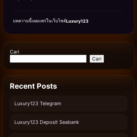
บทความนี้เผยแพร่ในเว็บไซต์
Luxury123
Cari
Cari
Recent Posts
Luxury123 Telegram
Luxury123 Deposit Seabank