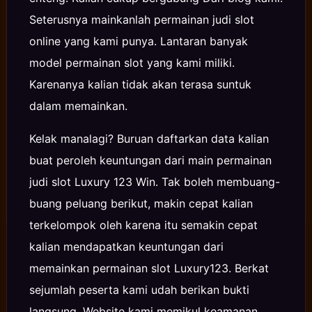
Seterusnya mainkanlah permainan judi slot
online yang kami punya. Lantaran banyak
model permainan slot yang kami miliki.
Karenanya kalian tidak akan terasa suntuk
dalam memainkan.
Kelak manalagi? Buruan daftarkan data kalian
buat peroleh keuntungan dari main permainan
judi slot Luxury 123 Win. Tak boleh membuang-
buang peluang berikut, makin cepat kalian
terkelompok oleh karena itu semakin cepat
kalian mendapatkan keuntungan dari
memainkan permainan slot Luxury123. Berkat
sejumlah peserta kami udah berikan bukti
langsung. Website kami memikul keamanan