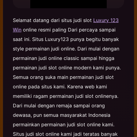
Selamat datang dari situs judi slot
Luxury 123
Win
online resmi paling Dari percaya sampai
saat ini. Situs Luxury123 punya begitu banyak
style permainan judi online. Dari mulai dengan
permainan judi online classic sampai hingga
permainan judi slot online modern kami punya.
Semua orang suka main permainan judi slot
online pada situs kami. Karena web kami
memiliki ragam permainan judi slot onlinenya.
Dari mulai dengan remaja sampai orang
dewasa, pun semua masyarakat Indonesia
permainkan permainan judi slot online kami.
Situs judi slot online kami jadi teratas banyak