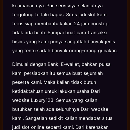
keamanan nya. Pun servisnya selanjutnya
tergolong terlalu bagus. Situs judi slot kami
terus siap membantu kalian 24 jam nonstop
tidak ada henti. Sampai buat cara transaksi
bisnis yang kami punya sangatlah banyak jenis
yang tentu sudah banyak orang-orang gunakan.
Dimulai dengan Bank, E-wallet, bahkan pulsa
kami persiapkan itu semua buat sejumlah
peserta kami. Maka kalian tidak butuh
ketidaktahuan untuk lakukan usaha Dari
website Luxury123. Semua yang kalian
butuhkan telah ada seluruhnya Dari website
kami. Sangatlah sedikit kalian mendapat situs
judi slot online seperti kami. Dari karenakan