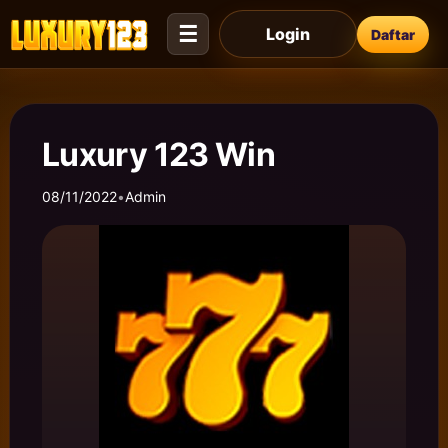
☰
Login
Daftar
Luxury 123 Win
08/11/2022
•
Admin