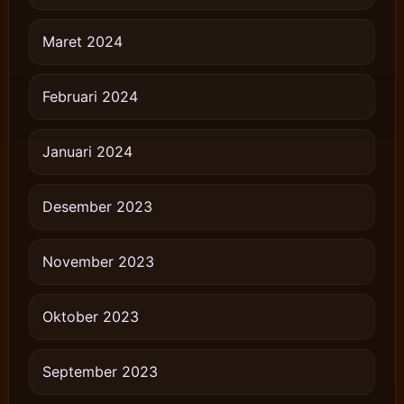
Maret 2024
Februari 2024
Januari 2024
Desember 2023
November 2023
Oktober 2023
September 2023