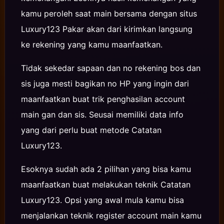
kamu peroleh saat main bersama dengan situs
Luxury123 Pakar akan dari kirimkan langsung
ke rekening yang kamu maanfaatkan.
Tidak sekedar sapaan dan no rekening bos dan
sis juga mesti bagikan no HP yang ingin dari
maanfaatkan buat trik penghasilan account
main gan dan sis. Seusai memiliki data info
yang dari perlu buat metode Catatan
Luxury123.
Esoknya sudah ada 2 pilihan yang bisa kamu
maanfaatkan buat melakukan teknik Catatan
Luxury123. Opsi yang awal mula kamu bisa
menjalankan teknik register account main kamu