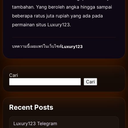
tambahan. Yang beroleh angka hingga sampai
beberapa ratus juta rupiah yang ada pada
permainan situs Luxury123.
บทความนี้เผยแพร่ในเว็บไซต์
Luxury123
Cari
Cari
Recent Posts
Luxury123 Telegram