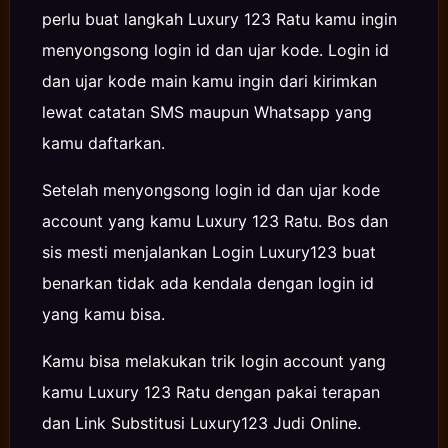
perlu buat langkah Luxury 123 Ratu kamu ingin
menyongsong login id dan ujar kode. Login id
dan ujar kode main kamu ingin dari kirimkan
lewat catatan SMS maupun Whatsapp yang
kamu daftarkan.
Setelah menyongsong login id dan ujar kode
account yang kamu Luxury 123 Ratu. Bos dan
sis mesti menjalankan Login Luxury123 buat
benarkan tidak ada kendala dengan login id
yang kamu bisa.
Kamu bisa melakukan trik login account yang
kamu Luxury 123 Ratu dengan pakai terapan
dan Link Substitusi Luxury123 Judi Online.