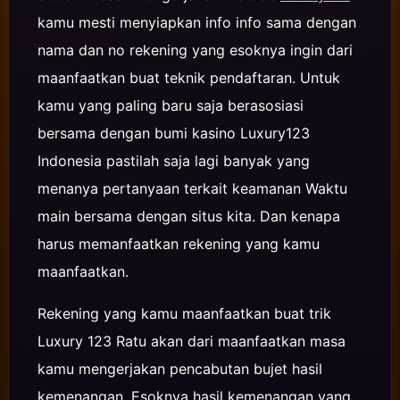
kamu mesti menyiapkan info info sama dengan
nama dan no rekening yang esoknya ingin dari
maanfaatkan buat teknik pendaftaran. Untuk
kamu yang paling baru saja berasosiasi
bersama dengan bumi kasino Luxury123
Indonesia pastilah saja lagi banyak yang
menanya pertanyaan terkait keamanan Waktu
main bersama dengan situs kita. Dan kenapa
harus memanfaatkan rekening yang kamu
maanfaatkan.
Rekening yang kamu maanfaatkan buat trik
Luxury 123 Ratu akan dari maanfaatkan masa
kamu mengerjakan pencabutan bujet hasil
kemenangan. Esoknya hasil kemenangan yang