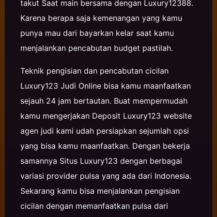
takut Saat main bersama dengan Luxury12388.
Karena berapa saja kemenangan yang kamu
punya mau dari bayarkan kelar saat kamu
menjalankan pencabutan budget pastilah.
Teknik pengisian dan pencabutan cicilan
Luxury123 Judi Online bisa kamu maanfaatkan
sejauh 24 jam bertautan. Buat mempermudah
kamu mengerjakan Deposit Luxury123 website
agen judi kami udah persiapkan sejumlah opsi
yang bisa kamu maanfaatkan. Dengan bekerja
samannya Situs Luxury123 dengan berbagai
variasi provider pulsa yang ada dari Indonesia.
Sekarang kamu bisa menjalankan pengisian
cicilan dengan memanfaatkan pulsa dari