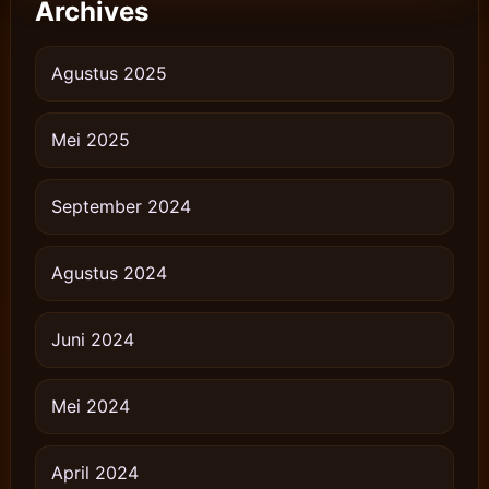
Archives
Agustus 2025
Mei 2025
September 2024
Agustus 2024
Juni 2024
Mei 2024
April 2024