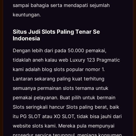
sampai bahagia serta mendapati sejumlah
keuntungan.
Situs Judi Slots Paling Tenar Se
Indonesia
Dengan lebih dari pada 50.000 pemakai,
tidaklah aneh kalau web Luxury 123 Pragmatic
kami adalah blog slots popular nomor 1.
Lantaran sekarang paling kuat terhitung
semuanya permainan slots ternama untuk
pemakai pelayanan. Buat pilih untuk bermain
Slots seringkali hancur Slots paling berat, baik
itu PG SLOT atau XO SLOT, tidak bisa jauhi dari
website slots kami. Mereka pula mempunyai
prosedur service terunggul. menjaga konsumen