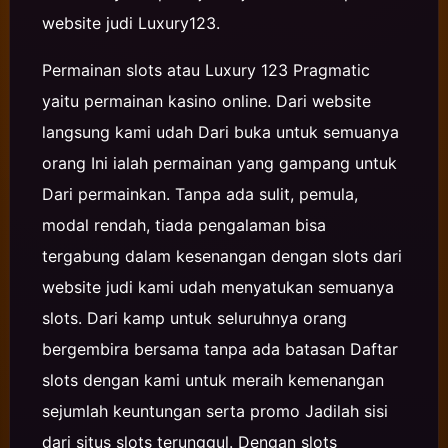
website judi Luxury123.
Permainan slots atau Luxury 123 Pragmatic
yaitu permainan kasino online. Dari website
langsung kami udah Dari buka untuk semuanya
orang Ini ialah permainan yang gampang untuk
Dari permainkan. Tanpa ada sulit, pemula,
modal rendah, tiada pengalaman bisa
tergabung dalam kesenangan dengan slots dari
website judi kami udah menyatukan semuanya
slots. Dari kamp untuk seluruhnya orang
bergembira bersama tanpa ada batasan Daftar
slots dengan kami untuk meraih kemenangan
sejumlah keuntungan serta promo Jadilah sisi
dari situs slots terunggul. Dengan slots