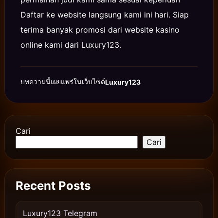
Daftar ke website langsung kami ini hari. Siap
terima banyak promosi dari website kasino
online kami dari Luxury123.
บทความนี้เผยแพร่ในเว็บไซต์
Luxury123
Cari
Cari
Recent Posts
Luxury123 Telegram