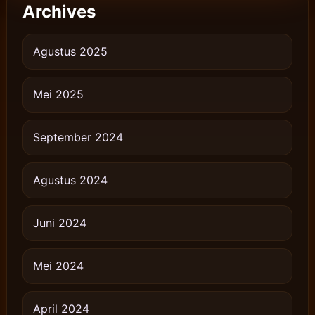
Archives
Agustus 2025
Mei 2025
September 2024
Agustus 2024
Juni 2024
Mei 2024
April 2024