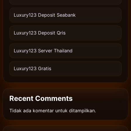
Luxury123 Deposit Seabank
Luxury123 Deposit Qris
Luxury123 Server Thailand
Luxury123 Gratis
Recent Comments
Tidak ada komentar untuk ditampilkan.