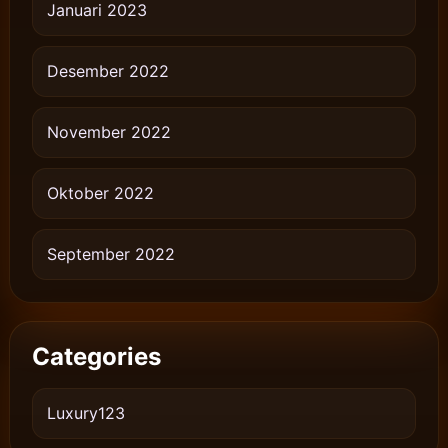
Januari 2023
Desember 2022
November 2022
Oktober 2022
September 2022
Categories
Luxury123