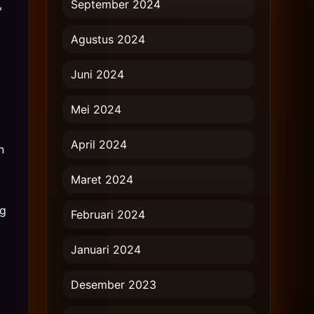
September 2024
,
Agustus 2024
Juni 2024
Mei 2024
April 2024
n
Maret 2024
ng
Februari 2024
Januari 2024
Desember 2023