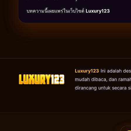
บทความนี้เผยแพร่ในเว็บไซต์
Luxury123
Luxury123
Ini adalah de
mudah dibaca, dan ramah
dirancang untuk secara s