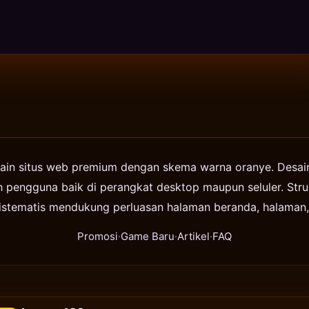
sain situs web premium dengan skema warna oranye. Desa
 pengguna baik di perangkat desktop maupun seluler. Stru
istematis mendukung perluasan halaman beranda, halaman, 
Promosi
·
Game Baru
·
Artikel
·
FAQ