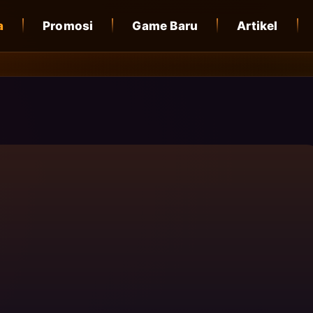
a
Promosi
Game Baru
Artikel