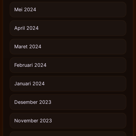
Mei 2024
April 2024
Maret 2024
Februari 2024
Januari 2024
Desember 2023
November 2023