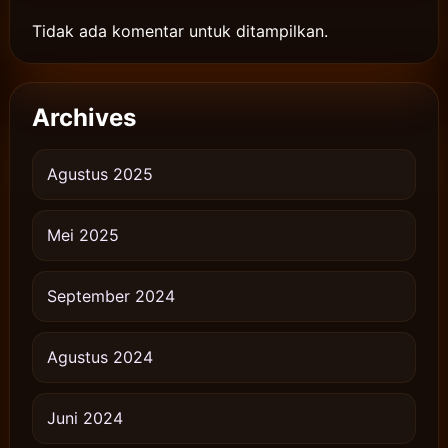
Tidak ada komentar untuk ditampilkan.
Archives
Agustus 2025
Mei 2025
September 2024
Agustus 2024
Juni 2024