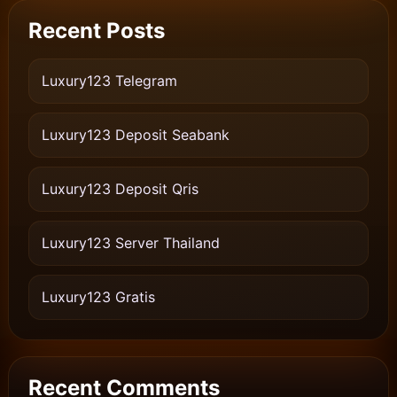
Recent Posts
Luxury123 Telegram
Luxury123 Deposit Seabank
Luxury123 Deposit Qris
Luxury123 Server Thailand
Luxury123 Gratis
Recent Comments