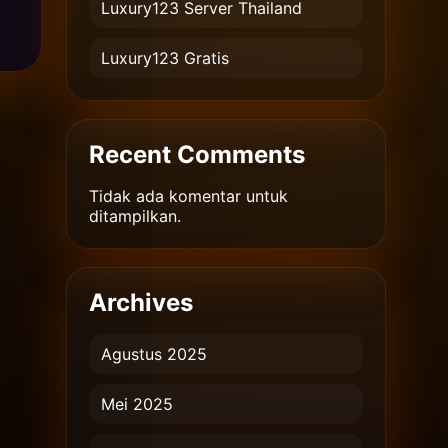
Luxury123 Server Thailand
Luxury123 Gratis
Recent Comments
Tidak ada komentar untuk
ditampilkan.
Archives
Agustus 2025
Mei 2025