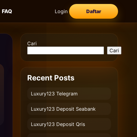
FAQ
Login
Daftar
Cari
Cari
Recent Posts
Luxury123 Telegram
Luxury123 Deposit Seabank
Luxury123 Deposit Qris