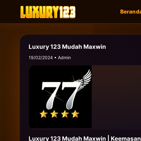
Berand
Luxury 123 Mudah Maxwin
19/02/2024
•
Admin
Luxury 123 Mudah Maxwin | Keemasan